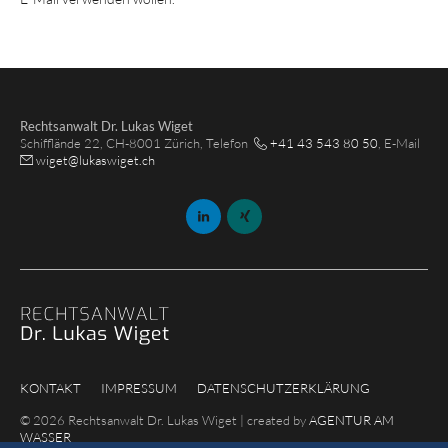
Rechtsanwalt Dr. Lukas Wiget
Schifflände 22, CH-8001 Zürich, Telefon
+41 43 543 80 50
, E-Mail
wiget
@
lukaswiget.ch
KONTAKT
IMPRESSUM
DATENSCHUTZERKLÄRUNG
© 2026 Rechtsanwalt Dr. Lukas Wiget | created by
AGENTUR AM
WASSER