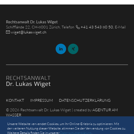
Rechtsanwalt Dr. Lukas Wiget
Schifflände 22, CH-8001 Zürich, Telefon
+41 43 543 80 50
, E-Mail
wiget
@
lukaswiget.ch
KONTAKT
IMPRESSUM
DATENSCHUTZERKLÄRUNG
© 2026 Rechtsanwalt Dr. Lukas Wiget | created by
AGENTUR AM
WASSER
Unsere Website verwendet Cookies, um Ihr Online-Erlebnis zu optimieren. Mit
der weiteren Nutzung dieser Website, stimmen Sie der Verwendung von Cookies zu.
Weitere Details finden Sie in unserer
Datenschutzerklärung
.